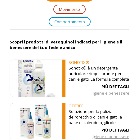
Movimento
Comportamento
Scopri i prodotti di Vetoquinol indicati per l'igiene e il
benessere del tuo fedele amico!
SONOTIX®
Sonotix® è un detergente
auricolare riequilibrante per
cani e gatti. La formula completa
di Sonotix® fornisce una tripla
PIÙ DETTAGLI
azione
Igiene e benessere
OTIFREE
Soluzione per la pulizia
dell’orecchio di cani e gatti, a
base di calendula, glicole
propilenico e olio di basilico
PIÙ DETTAGLI
Igiene e benessere