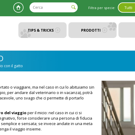
Tutti
Filtra per specie:
TIPS & TRICKS
PRODOTTI
O
io con il gatto
ato o viaggiare, ma nel caso in cui lo abituiamo sin
io, per andare dal veterinario o in vacanza), potrà
iacevole, uno svago che ci permette di portarlo
tro del viaggio
per il micio: nel caso in cui ci si
mpegnativo, forse considerare una persona di fiducia
iù semplice e sensata; se invece andate in una meta
enga il viaggio insieme.