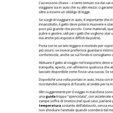
L’accessorio chiave – e tanto temuto sia dai cat-o
viaggiare sia in auto che su altri mezzi: ci garant
oltre a essere un obbligo di legge.
Se scegli di viaggiare in auto, è importante che i
innanzitutto, il gatto deve potersi muovere e s
poco più grande che piccolo. Come materiali, quest
pulire e gestire, utili per i gatti che vogliono sta
ma anche più esposti e difficili da pulire).
Porta con te un telo leggero e morbido per coprire 
più sicuro; se invece preferisce guardarsi intorno,
confortevole, anche se sul fondo ti consigliamo 
Abituare il gatto al viaggio nel trasportino deve 
tranquilla, aperto, con all’interno qualcosa che att
lascialo disponibile come fosse una cuccia. Se s
Dopodiché una volta portato in auto, inizia con t
ricordandoti sempre di fissarlo al sedile per la 
Altri suggerimenti per il viaggio in macchina so
una
guida
troppo “spericolata”, con accelerate e
zampe soffre di cinetosi (nel qual caso, parlane 
temperatura
costante dell’abitacolo, senza es
non shockare l’animale quando scenderà dal me