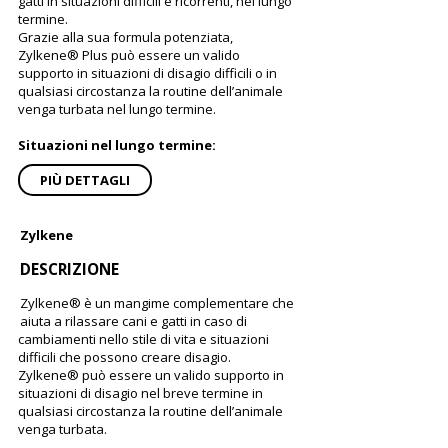
gatti in situazioni difficili e ricorrenti, nel lungo
termine.
Grazie alla sua formula potenziata,
Zylkene® Plus può essere un valido
supporto in situazioni di disagio difficili o in
qualsiasi circostanza la routine dell’animale
venga turbata nel lungo termine.
Situazioni nel lungo termine:
PIÙ DETTAGLI
Zylkene
DESCRIZIONE
Zylkene® è un mangime complementare che
aiuta a rilassare cani e gatti in caso di
cambiamenti nello stile di vita e situazioni
difficili che possono creare disagio.
Zylkene® può essere un valido supporto in
situazioni di disagio nel breve termine in
qualsiasi circostanza la routine dell’animale
venga turbata.