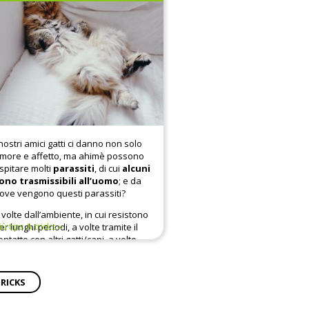
 nostri amici gatti ci danno non solo
more e affetto, ma ahimè possono
spitare molti
parassiti
, di cui
alcuni
ono trasmissibili all’uomo
; e da
ove vengono questi parassiti?
 volte dall’ambiente, in cui resistono
iù tips & tricks
er lunghi periodi, a volte tramite il
ontatto con altri gatti/cani, a volte
ramite l’ingestione di piccole prede
he fungono da ospiti intermedi
lucertole, uccellini…).
TRICKS