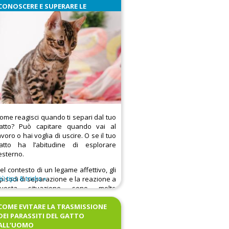
CONOSCERE E SUPERARE LE
DIFFICOLTÀ PIÙ COMUNI
ome reagisci quando ti separi dal tuo
atto? Può capitare quando vai al
avoro o hai voglia di uscire. O se il tuo
atto ha l’abitudine di esplorare
’esterno.
el contesto di un legame affettivo, gli
iù tips & tricks
pisodi di separazione e la reazione a
uesta situazione sono molto
mportanti per comprendere la qualità
ella relazione e le modalità di
COME EVITARE LA TRASMISSIONE
estione delle emozioni.
DEI PARASSITI DEL GATTO
ALL’UOMO