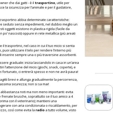
wner che dai gatti - è il
trasportino
, utile per
isce la sicurezza per l’animale e per il guidatore,
l trasportino abbia determinate caratteristiche:
tare seduto senza impedimenti, nel dubbio meglio un
i oggetti esistono in plastica rigida (facile da
r un po’ nascosti) oppure in rete metallica (più areati
il trasportino, nel caso in cui il tuo micio si senta
 puoi utilizzare il telo per rendere l’interno più
di inserire sempre una o più traversine assorbenti.
essere graduale: inizia lasciandolo in casa in un’area
iri l’attenzione del micio (giochi, snack, coperte), e
ei fortunato, ci entrerà spesso e non ne avrà paura!
ragitti brevi e allunga gradualmente la percorrenza,
massima sicurezza; non si sa mai!
no abbastanza noti ma non meno importanti: evita
 frenate brusche, soprattutto se il tuo amico a 4
prima con il veterinario); mantieni una
agerare con aria condizionata o riscaldamento, per
zzo, così come evita la
radio
a tutto volume, visto