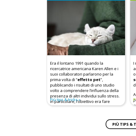
Era il lontano 1991 quando la
I
ricercatrice americana Karen Allen e i
a
suoi collaboratori parlarono per la
o
prima volta di “
effetto pet
”,
s
pubblicando i risultati di uno studio
d
volto a comprendere l’influenza della
A
presenza di altri individui sullo stress.
Più tips & tricks
P
p
In particolare, l’obiettivo era fare
c
chiarezza sulle caratteristiche che
t
permettono di percepire l’altro come
c
un’effettiva fonte di supporto sociale,
(
capace di ridurre l’attivazione del
PIÙ TIPS & 
sistema nervoso autonomo in una
situazione che faceva sentire le