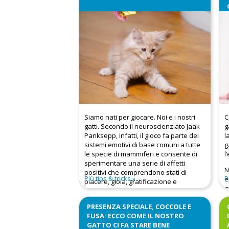
Siamo nati per giocare. Noi e i nostri
C
gatti. Secondo il neuroscienziato Jaak
g
Panksepp, infatti, il gioco fa parte dei
l
sistemi emotivi di base comuni a tutte
g
le specie di mammiferi e consente di
l
sperimentare una serie di affetti
N
positivi che comprendono stati di
Più tips & tricks
P
e
piacere, gioia, gratificazione e
q
ricompensa.
i
PRESENZA SPECIALE, COCCOLE E
d
FUSA: ECCO COME IL NOSTRO
g
GATTO CI FA STARE BENE