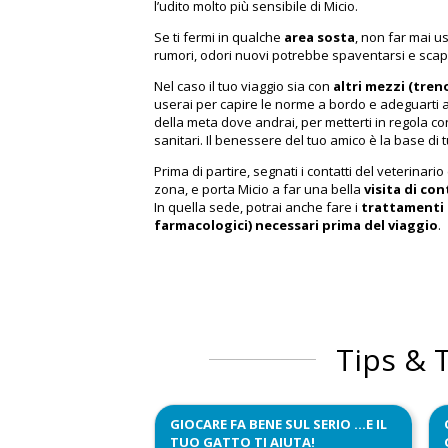
l’udito molto più sensibile di Micio.
Se ti fermi in qualche
area sosta
, non far mai us
rumori, odori nuovi potrebbe spaventarsi e sca
Nel caso il tuo viaggio sia con
altri mezzi (tren
userai per capire le norme a bordo e adeguarti al 
della meta dove andrai, per metterti in regola con
sanitari. Il benessere del tuo amico è la base di t
Prima di partire, segnati i contatti del veterinari
zona, e porta Micio a far una bella
visita di con
In quella sede, potrai anche fare i
trattamenti s
farmacologici) necessari prima del viaggio
.
Tips & 
GIOCARE FA BENE SUL SERIO …E IL
TUO GATTO TI AIUTA!